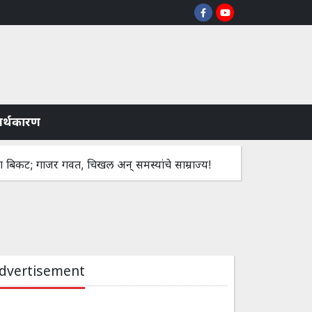
े अर्थकारण
ाजर गवत, चिखल अन् समस्यांचे साम्राज्य!
एका महिन्यांपूर्वी आलेल्या नव
dvertisement