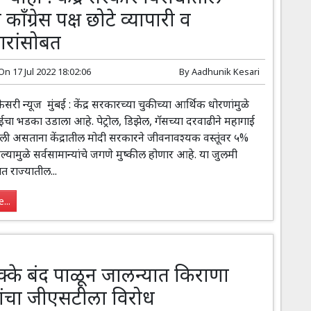
 काँग्रेस पक्ष छोटे व्यापारी व
ारांसोबत
 On
17 Jul 2022 18:02:06
By
Aadhunik Kesari
 न्यूज मुंबई : केंद्र सरकारच्या चुकीच्या आर्थिक धोरणांमुळे
ईचा भडका उडाला आहे. पेट्रोल, डिझेल, गॅसच्या दरवाढीने महागाई
ी असताना केंद्रातील मोदी सरकारने जीवनावश्यक वस्तूंवर ५%
यामुळे सर्वसामान्यांचे जगणे मुष्कील होणार आहे. या जुलमी
ात राज्यातील...
...
्के बंद पाळून जालन्यात किराणा
्यांचा जीएसटीला विरोध