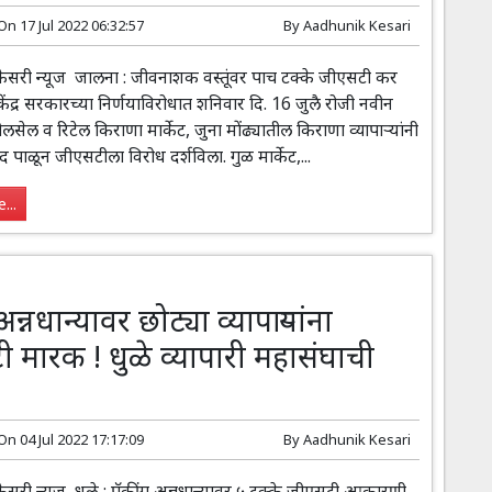
 On
17 Jul 2022 06:32:57
By
Aadhunik Kesari
री न्यूज जालना : जीवनाशक वस्तूंवर पाच टक्के जीएसटी कर
केंद्र सरकारच्या निर्णयाविरोधात शनिवार दि. 16 जुलै रोजी नवीन
ोलसेल व रिटेल किराणा मार्केट, जुना मोंढ्यातील किराणा व्यापाऱ्यांनी
द पाळून जीएसटीला विरोध दर्शविला. गुळ मार्केट,...
...
अन्नधान्यावर छोट्या व्यापाऱ्यांना
 मारक ! धुळे व्यापारी महासंघाची
 On
04 Jul 2022 17:17:09
By
Aadhunik Kesari
ी न्यूज धुळे : पॅकींग अन्नधान्यावर ५ टक्के जीएसटी आकारणी