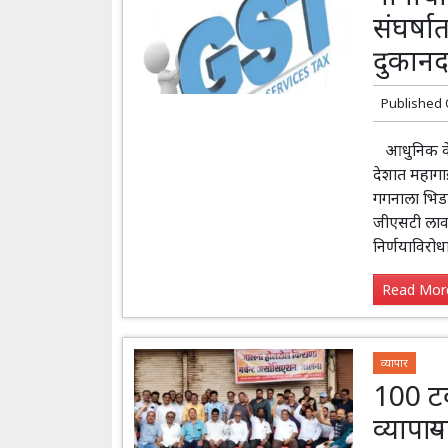
संघर्षात
दुकानद
Published
आधुनिक केसरी
देशात महागा
गगनाला भिडल
जीएसटी लावल्
निर्णयाविरोध
Read More
व्यापार
100 टक
व्यापाऱ