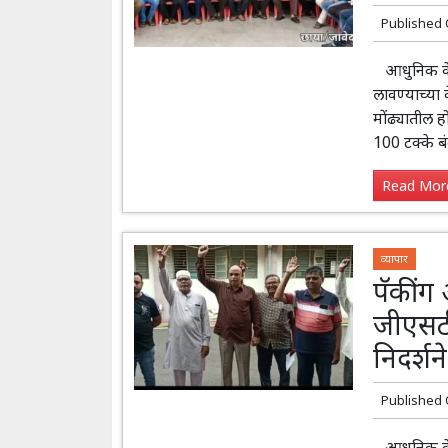
Published
आधुनिक केस
लावण्याच्या 
मोंढ्यातील ह
100 टक्के बं
Read More
व्यापार
पॅकींग 
जीएसटी
निदर्शने
Published
आधुनिक केसर