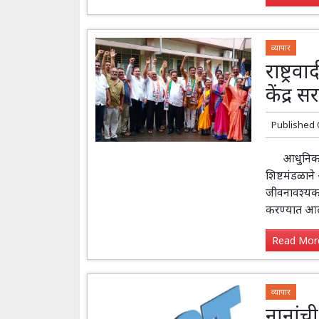
व्यापार
राष्ट्र
केंद्र 
Published
आधुनिक केसर
शिष्टमंडळाने
जीवनावश्यक 
करण्यात आली
Read More
व्यापार
नानांची