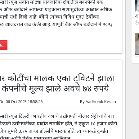
 न्यूज सर्वात मोठ्या सार्वजनिक क्षेत्रातील बँकांपैकी एक
क ऑफ बडोदाने आपल्या ग्राहकांना सणासुदीच्या काळात अधिक
आ
ची संधी दिली आहे. बँकेने त्यांच्या विविध मुदत ठेवींच्या
 व्याजदरात वाढ केली आहे. यापूर्वी बँक ऑफ बडोदाने मे २०२३
...
र कोटींचा मालक एका ट्विटने झाला
 कंपनीचे मूल्य झाले अवघे ७४ रुपये
 On
06 Oct 2023 18:58:26
By
Aadhunik Kesari
 न्यूज दिल्ली : भारतीय वंशाचे उद्योगपती बीआर शेट्टी यांचे नाव
डपती उद्योगपतींच्या यादीत समाविष्ट होते, ते एकूण १८ हजार कोटी
णजेच सुमारे ३.१५ अब्ज डॉलर्सचे मालक होते. त्यांच्याकडे दुबईत
्स रॉयस आणि मेबॅक यांसारख्या आलिशान...