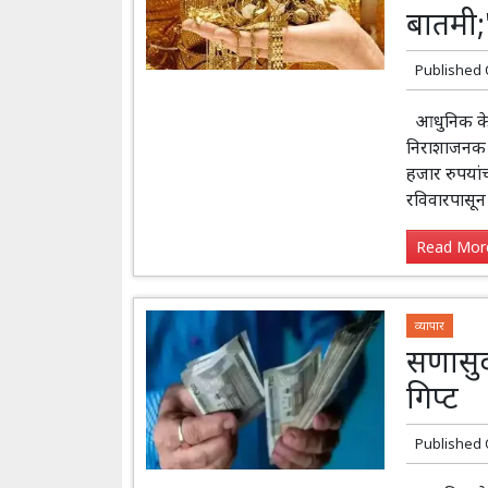
बातमी;
Published
आधुनिक केसर
निराशाजनक ब
हजार रुपयां
रविवारपासून
Read More
व्यापार
सणासुद
गिप्ट
Published