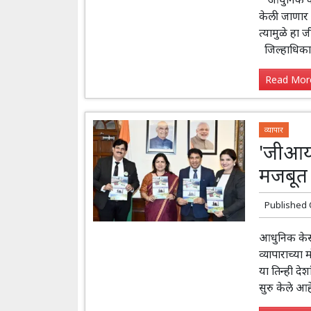
केली जाणार अ
त्यामुळे हा 
जिल्हाधिकाऱ्
Read More
व्यापार
'जीआयब
मजबूत 
Published
आधुनिक केसरी
व्यापाराच्य
या तिन्ही द
सुरु केले आह