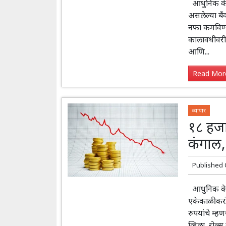
आधुनिक केसरी
असलेल्या बँ
नफा कमविण्या
कालावधीवरील
आणि...
Read More
व्यापार
१८ हजा
कंगाल,
Published
आधुनिक केसरी
एकेकाळी करो
रुपयांचे म्ह
व्हिला, रोल