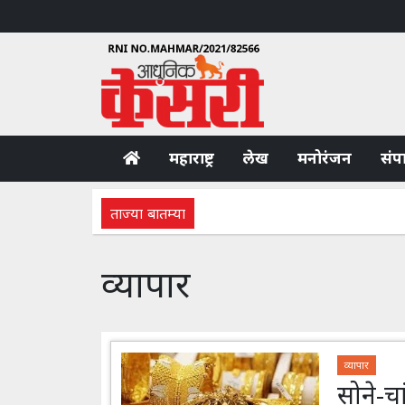
महाराष्ट्र
लेख
मनोरंजन
संप
ताज्या बातम्या
व्यापार
व्यापार
सोने-च