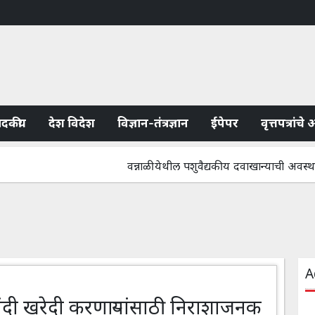
ादकीय
देश विदेश
विज्ञान-तंत्रज्ञान
ईपेपर
वृत्तपत्रांच
वन्नाळी येथील पशुवैद्यकीय दवाखान्याची अवस्था बिकट; ग
A
ांदी खरेदी करणाऱ्यांसाठी निराशाजनक