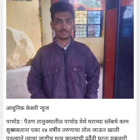
आधुनिक केसरी न्यूज
पाचोड : पैठण तालुक्यातील पाचोड येथे घराच्या स्लॅबचे काम
सुरू असताना एका २४ वर्षीय तरुणाचा तोल जाऊन खाली
पडल्याने त्याचा जागीच मृत्यू झाल्याची दुर्दैवी घटना शुक्रवारी