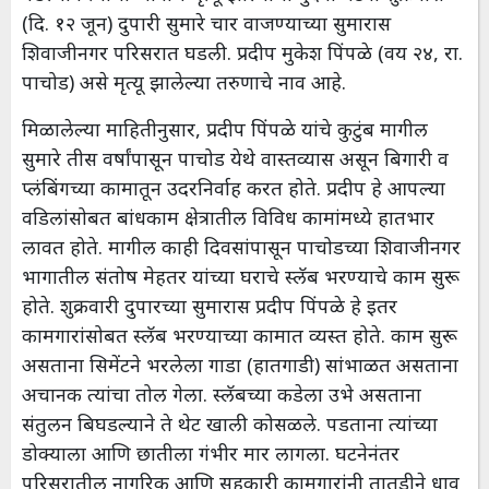
(दि. १२ जून) दुपारी सुमारे चार वाजण्याच्या सुमारास
शिवाजीनगर परिसरात घडली. प्रदीप मुकेश पिंपळे (वय २४, रा.
पाचोड) असे मृत्यू झालेल्या तरुणाचे नाव आहे.
मिळालेल्या माहितीनुसार, प्रदीप पिंपळे यांचे कुटुंब मागील
सुमारे तीस वर्षांपासून पाचोड येथे वास्तव्यास असून बिगारी व
प्लंबिंगच्या कामातून उदरनिर्वाह करत होते. प्रदीप हे आपल्या
वडिलांसोबत बांधकाम क्षेत्रातील विविध कामांमध्ये हातभार
लावत होते. मागील काही दिवसांपासून पाचोडच्या शिवाजीनगर
भागातील संतोष मेहतर यांच्या घराचे स्लॅब भरण्याचे काम सुरू
होते. शुक्रवारी दुपारच्या सुमारास प्रदीप पिंपळे हे इतर
कामगारांसोबत स्लॅब भरण्याच्या कामात व्यस्त होते. काम सुरू
असताना सिमेंटने भरलेला गाडा (हातगाडी) सांभाळत असताना
अचानक त्यांचा तोल गेला. स्लॅबच्या कडेला उभे असताना
संतुलन बिघडल्याने ते थेट खाली कोसळले. पडताना त्यांच्या
डोक्याला आणि छातीला गंभीर मार लागला. घटनेनंतर
परिसरातील नागरिक आणि सहकारी कामगारांनी तातडीने धाव