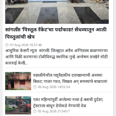
सांगलीत ‘पिस्तूल रॅकेट’चा पर्दाफाश! सेंधव्यातून आली
पिस्तुलांची खेप
07 Aug 2026 16:37:46
आधुनिक केसरी न्यूज सांगली : जिल्ह्यात अवैध अग्निशस्त्र बाळगणाऱ्या
आणि विक्री करणाऱ्या टोळीविरुद्ध स्थानिक गुन्हे अन्वेषण शाखेने मोठी
कारवाई केली....
वन्नाळी येथील पशुवैद्यकीय दवाखान्याची अवस्था
बिकट; गाजर गवत, चिखल अन् समस्यांचे साम्राज्य!
06 Aug 2026 14:55:34
एका महिन्यांपूर्वी आलेल्या नव्या ई-बसची दुर्दशा;
ट्रॅक्टरला बांधून डेपोकडे नेण्याची वेळ
05 Aug 2026 21:04:57