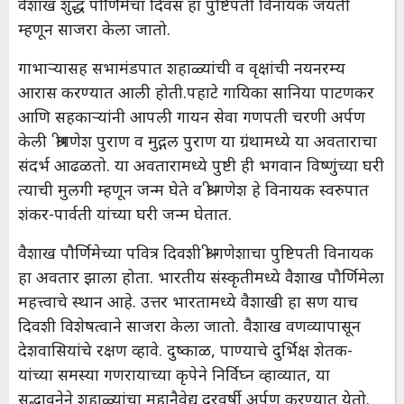
वैशाख शुद्ध पौर्णिमेचा दिवस हा पुष्टिपती विनायक जयंती
म्हणून साजरा केला जातो.
गाभाऱ्यासह सभामंडपात शहाळ्यांची व वृक्षांची नयनरम्य
आरास करण्यात आली होती.पहाटे गायिका सानिया पाटणकर
आणि सहकाऱ्यांनी आपली गायन सेवा गणपती चरणी अर्पण
केली श्रीगणेश पुराण व मुद्गल पुराण या ग्रंथामध्ये या अवताराचा
संदर्भ आढळतो. या अवतारामध्ये पुष्टी ही भगवान विष्णुंच्या घरी
त्याची मुलगी म्हणून जन्म घेते व श्री गणेश हे विनायक स्वरुपात
शंकर-पार्वती यांच्या घरी जन्म घेतात.
वैशाख पौर्णिमेच्या पवित्र दिवशी श्री गणेशाचा पुष्टिपती विनायक
हा अवतार झाला होता. भारतीय संस्कृतीमध्ये वैशाख पौर्णिमेला
महत्त्वाचे स्थान आहे. उत्तर भारतामध्ये वैशाखी हा सण याच
दिवशी विशेषत्वाने साजरा केला जातो. वैशाख वणव्यापासून
देशवासियांचे रक्षण व्हावे. दुष्काळ, पाण्याचे दुर्भिक्ष शेतक-
यांच्या समस्या गणरायाच्या कृपेने निर्विघ्न व्हाव्यात, या
सद्भावनेने शहाळ्यांचा महानैवेद्य दरवर्षी अर्पण करण्यात येतो.