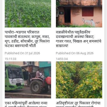
पाचोरा–भडगाव परिसरात
वन्नाळी येथील पशुवैद्यकीय
पावसाची संततधार; कापूस, मका,
दवाखान्याची अवस्था बिकट;
मूग, उडीद, सोयाबीन, तूर पिकांना
गाजर गवत, चिखल अन् समस्यांचे
फटका बसण्याची भीती
साम्राज्य!
Published On 31 Jul 2026
Published On 06 Aug 2026
15:11:33
14:55:34
एका महिन्यांपूर्वी आलेल्या नव्या
अतिवृष्टीनंतर तूर पिकावर रोगांचा