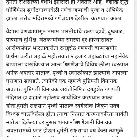
दुर्मती राक्षसाच्या वधार्थ झालेला हा अवतार आहे. वैशाख शुद्ध
पौर्णिमेला सूर्योदयाच्यावेळी गणेश जन्माची पूजा व अभिषेक
झाला. तसेच मंदिरामध्ये गणेशयाग देखील करण्यात आला.
वैशाख वणव्यापासून तमाम भारतीयांचे रक्षण व्हावे, दुष्काळ,
पाण्याचे दुर्भिक्ष, शेतकऱ्यांच्या समस्या दूर होण्यासोबत
आरोग्यसंपन्न भारताकरीता दगडूशेठ गणपती बाप्पांसमोर
प्रार्थना करीत शहाळे महोत्सवात ५ हजार शहाळ्यांचा महानैवेद्य
बाप्पाला दाखविण्यात आला. श्री गणेशांचे विविध लीला स्वरुपात
अनेक अवतार पाताळ, पृथ्वी व स्वर्गलोकात झाल्याचे आपल्या
पुराणात सापडते. त्यापैकी एक म्हणजे पुष्टिपती विनायक
अवतार. पुष्टिपती विनायक जयंतीनिमित्त दगडूशेठ गणपती
मंदिरात हा शहाळे महोत्सव आयोजित करण्यात आला
होता.दुर्मती राक्षसाने पृथ्वी-पाताळ-स्वर्गलोक जिंकून सर्वत्र
विध्वंस चालविलेला होता त्याचा नित्पात करण्याकरिता पार्वती
मातेला दिलेल्या वरानुसार भगवान श्री गणेशांनी विनायक
अवतारामध्ये प्रगट होऊन दुर्मती राक्षसाचा वध केला त्यामुळे