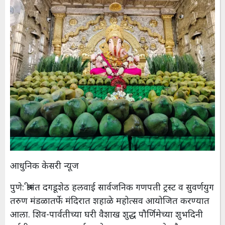
आधुनिक केसरी न्यूज
पुणे: श्रीमंत दगडूशेठ हलवाई सार्वजनिक गणपती ट्रस्ट व सुवर्णयुग
तरुण मंडळातर्फे मंदिरात शहाळे महोत्सव आयोजित करण्यात
आला. शिव-पार्वतीच्या घरी वैशाख शुद्ध पौर्णिमेच्या शुभदिनी