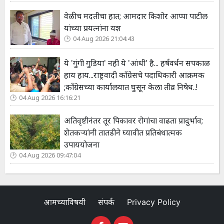
वेळीच मदतीचा हात; आमदार किशोर आप्पा पाटील
यांच्या प्रयत्नांना यश
04 Aug 2026 21:04:43
ये 'गुंगी गुडिया' नही ये 'आंधी' है... हर्षवर्धन सपकाळ
हाय हाय...राष्ट्रवादी काँग्रेसचे पदाधिकारी आक्रमक
;कॉंग्रेसच्या कार्यालयात घुसून केला तीव्र निषेध..!
04 Aug 2026 16:16:21
अतिवृष्टीनंतर तूर पिकावर रोगांचा वाढता प्रादुर्भाव;
शेतकऱ्यांनी तातडीने घ्यावीत प्रतिबंधात्मक
उपाययोजना
04 Aug 2026 09:47:04
आमच्याविषयी
संपर्क
Privacy Policy