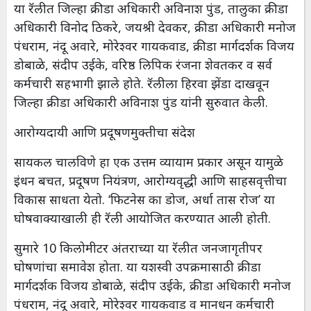
या रॅलीत जिल्हा क्रीडा अधिकारी अविनाश पुंड, तालुका क्रीडा
अधिकारी विनोद ठिकरे, जयश्री देवकर, क्रीडा अधिकारी मनोज
पंधराम, नंदू अवारे, मोरेश्वर गायकवाड, क्रीडा मार्गदर्शक विजय
डोबाळे, संदीप उईके, वरिष्ठ लिपिक रंजना शेवतकर व सर्व
कर्मचारी सहभागी झाले होते. रॅलीला हिरवा झेंडा दाखवून
जिल्हा क्रीडा अधिकारी अविनाश पुंड यांनी सुरुवात केली.
आरोग्यदायी आणि प्रदूषणमुक्तीचा संदेश
सायकल चालविणे हा एक उत्तम व्यायाम प्रकार असून यामुळे
इंधन बचत, प्रदूषण नियंत्रण, आरोग्यवृद्धी आणि साहसवृत्तीचा
विकास साधता येतो. ‘फिटनेस का डोज, अर्धा तास रोज’ या
घोषवाक्याखाली ही रॅली आयोजित करण्यात आली होती.
सुमारे 10 किलोमीटर अंतराच्या या रॅलीत जनजागृतीपर
घोषणांचा समावेश होता. या यशस्वी उपक्रमासाठी क्रीडा
मार्गदर्शक विजय डोबाळे, संदीप उईके, क्रीडा अधिकारी मनोज
पंधराम, नंदू अवारे, मोरेश्वर गायकवाड व मानधन कर्मचारी