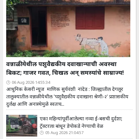
वन्नाळी येथील पशुवैद्यकीय दवाखान्याची अवस्था
बिकट; गाजर गवत, चिखल अन् समस्यांचे साम्राज्य!
06 Aug 2026 14:55:34
आधुनिक केसरी न्यूज माणिक सुर्यवंशी नांदेड : जिल्ह्यातील देगलूर
तालुक्यातील वन्नाळी येथील 'पशुवैद्यकीय दवाखाना श्रेणी-२' प्रशासकीय
दुर्लक्ष आणि अनास्थेमुळे स्वतःच...
एका महिन्यांपूर्वी आलेल्या नव्या ई-बसची दुर्दशा;
ट्रॅक्टरला बांधून डेपोकडे नेण्याची वेळ
05 Aug 2026 21:04:57