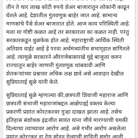
तीन ते चार लाख कोटी रुपये शेअर बाजारातून लोकांनी काढून
घेतले आहे. देशातील गुंतवणूक बाहेर जात आहे. सामान्य
माणसांचे पैसे शेअर बाजारात होते. आज काय परिस्थिती आहे.
मला या गोष्टी कळत आहे तर सरकारला का कळत नाही. परंतु
सरकारकडून धुळफेक होत आहे. महाराष्ट्राची आर्थिक स्थिती
अतिशय वाईट आहे हे परवा अर्थमंत्र्यांनीच सभागृहात सांगितले
आहे. त्यामुळे सरकारने औरंगजेबासारखे मुद्दे बाजूला करुन
राज्यातून बाहेर जाणारी गुंतवणूक थांबवावी आणि
शेतकऱ्यांच्या प्रश्नावर अधिक लक्ष द्यावे असे आवाहन देखील
सुप्रियाताई सुळे यांनी केले.
सुप्रियाताई सुळे म्हणाल्या की,छत्रपती शिवाजी महाराज आणि
छत्रपती संभाजी महाराजांबद्दल आक्षेपार्ह्य वक्तव केल्या
प्रकरणी प्रशांत कोरटकरवर गुन्हा दाखल झाला आहे. तसेच
इतिहास संशोधक इंद्रजीत सावंत यांना जीवे मारण्याची धमकी
दिल्याचा त्याच्यावर आरोप आहे. असे गंभीर आरोप असलेला
प्रशांत कोरटकर हा देश सोडून गेल्याची माहिती समोर आली