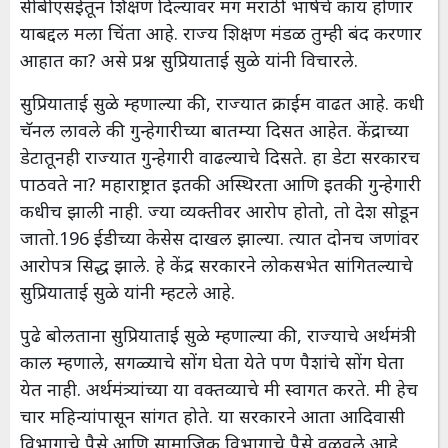
सीबीएसईतून शिक्षण दिल्यावर मग मराठी भाषेचे काय होणार
याबद्दल मला चिंता आहे. राज्य शिक्षण मंडळ तुम्ही बंद करणार
आहात का? असे प्रश्न सुप्रियाताई सुळे यांनी विचारले.
सुप्रियाताई सुळे म्हणाल्या की, राज्यात क्राईम वाढत आहे. कधी
चॅनल लावले की गुन्हेगारीच्या बातम्या दिसत आहेत. केंद्राच्या
डेटातूनही राज्यात गुन्हेगारी वाढल्याचे दिसते. हा डेटा सरकारच
पाठवते ना? महाराष्ट्रात इतकी अस्थिरता आणि इतकी गुन्हेगारी
कधीच झाली नाही. ज्या व्यक्तीवर आरोप होतो, तो देश सोडून
जातो.196 ईडीच्या केसेस दाखल झाल्या. त्यात दोनच जणांवर
आरोपत्र सिद्ध झाले. हे केंद्र सरकारने लोकसभेत सांगितल्याचे
सुप्रियाताई सुळे यांनी म्हटले आहे.
पुढे बोलताना सुप्रियाताई सुळे म्हणाल्या की, राज्याचे अर्थमंत्री
काल म्हणाले, सगळ्याचे सोंग घेता येते पण पैशांचे सोंग घेता
येत नाही. अर्थमंत्र्यांच्या या वक्तव्याचे मी स्वागत करते. मी हेच
चार महिन्यांपासून सांगत होते. या सरकारने आता आदिवासी
विभागाचे पैसे आणि सामाजिक विभागाचे पैसे वळवले आहे.