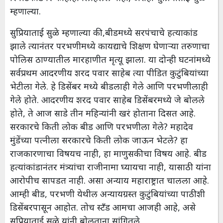
म्हणाल्या.
सुप्रियाताई सुळे म्हणाल्या की,बीडमध्ये सरपंचाचे हत्याकांड
झाले त्यानंतर परभणीमध्ये कायद्याचे शिक्षण घेणाऱ्या तरुणाचा
पोलिस ठाण्यातील मारहाणीत मृत्यू झाला. या दोन्ही घटनांमध्ये
सर्वप्रथम आदरणीय शरद पवार साहेब त्या पीडित कुटुंबियांच्या
भेटीला गेले. हे डिसेंबर मध्ये बीडलाही गेले आणि परभणीलाही
गेले होते. आदरणीय शरद पवार साहेब डिसेंबरमध्ये जे बोलले
होते, ते आज साडे तीन महिन्यांनी खरं होताना दिसत आहे.
सरकारचे किती लोक बीड आणि परभणीला गेले? महादेव
मुंडेंच्या पत्नीला सरकारचे किती लोक जाऊन भेटले? हा
राजकारणाचा विषयच नाही, हा माणुसकीचा विषय आहे. बीड
हत्यांकांडानंतर मंत्र्यांचा राजीनामा घ्यायचा नाही, यासाठी यांना
आरोपीच सापडत नाही. असा अन्याय महाराष्ट्रात चालला आहे.
आम्ही बीड, परभणी येथील अन्यायग्रस्त कुटुंबियांच्या पाठीशी
डिसेंबरपासून आहोत. तोच स्टँड आमचा आजही आहे, असे
सुप्रियाताई सुळे यांनी बोलताना सांगितले.