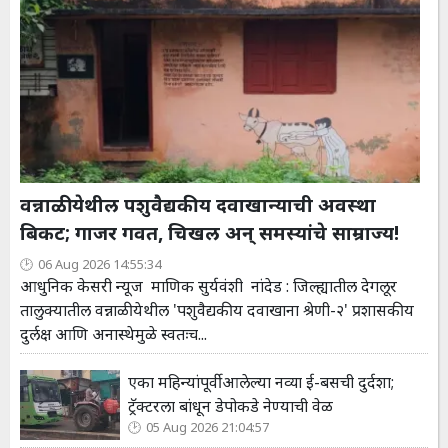
वन्नाळी येथील पशुवैद्यकीय दवाखान्याची अवस्था
बिकट; गाजर गवत, चिखल अन् समस्यांचे साम्राज्य!
06 Aug 2026 14:55:34
आधुनिक केसरी न्यूज माणिक सुर्यवंशी नांदेड : जिल्ह्यातील देगलूर
तालुक्यातील वन्नाळी येथील 'पशुवैद्यकीय दवाखाना श्रेणी-२' प्रशासकीय
दुर्लक्ष आणि अनास्थेमुळे स्वतःच...
एका महिन्यांपूर्वी आलेल्या नव्या ई-बसची दुर्दशा;
ट्रॅक्टरला बांधून डेपोकडे नेण्याची वेळ
05 Aug 2026 21:04:57