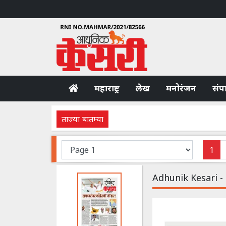
महाराष्ट्र
लेख
मनोरंजन
संप
ताज्या बातम्या
1
Adhunik Kesari -