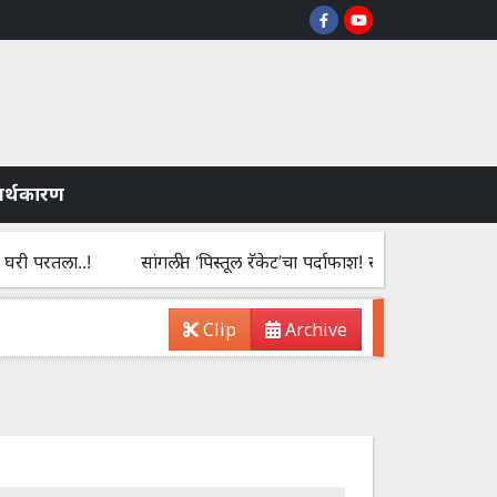
े अर्थकारण
ला..!
सांगलीत ‘पिस्तूल रॅकेट’चा पर्दाफाश! सेंधव्यातून आली पिस्तुलांची 
Clip
Archive