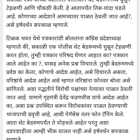
टेहळणी आणि चौकशी केली. हे आतापर्यंत तिस-यांदा घडले
आहे. कोणाच्या आदेशाने आमच्यावर पाळत ठेवली जात आहे?,
असे हर्षवर्धन सपकाळ म्हणाले.
टिळक भवन येथे पत्रकारांशी बोलताना काँग्रेस प्रदेशाध्यक्ष
म्हणाले की, सकाळी एक पोलीस थेट बेडरूमध्ये घुसून टेहळणी
करत होता, तुम्ही पत्रकार परिषद घेणार आहात का? पत्रकार
आले आहेत का ?, यासह अनेक प्रश्न विचारले. तुम्ही बेडरुममध्ये
प्रवेश का केला, कोणाचे आदेश आहेत, असे विचारले असता,
वरिष्ठांचे आदेश आहेत असे म्हणत वरिष्ठांना फोनवर बोला असे
सांगितले. अशा पद्धतीने विरोधी पक्षांच्या नेत्यांवर पाळत ठेवली
जात आहे. यामागे गृहमंत्री देवेंद्र फडणवीस यांचे आदेश आहेत
का, असा प्रश्न उपस्थित करून विरोधकांवर पाळत ठेवण्याची
भाजपाची प्रवृत्ती आहे, आधी पेगॅसेस नंतर फोन टॅपिंग केले.
आता थेट बेडरुमपर्यंत ते पोहचले आहेत परंतु अशा
दडपशाहीला आम्ही भीक घालत नाही असे हर्षवर्धन सपकाळ
म्हणाले.