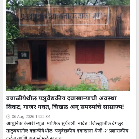
वन्नाळी येथील पशुवैद्यकीय दवाखान्याची अवस्था
बिकट; गाजर गवत, चिखल अन् समस्यांचे साम्राज्य!
06 Aug 2026 14:55:34
आधुनिक केसरी न्यूज माणिक सुर्यवंशी नांदेड : जिल्ह्यातील देगलूर
तालुक्यातील वन्नाळी येथील 'पशुवैद्यकीय दवाखाना श्रेणी-२' प्रशासकीय
दुर्लक्ष आणि अनास्थेमुळे स्वतःच...