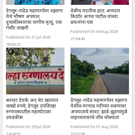
देगलूर-नांदेड महामार्गावर वझरगा
वेळीच मदतीचा हात; आमदार
येथे भीषण अपघात;
किशोर आप्पा पाटील यांच्या
दुचाकीस्वाराचा जागीच मृत्यू, एक
प्रयत्नांना यश
गंभीर जखमी
Published On 04 Aug 2026
Published On 31 Jul 2026
21:04:43
18:09:22
बनावट देयके अन् थेट खात्यात
देगलूर-नांदेड महामार्गावर वझरगा
लाखो रुपये; देगलूर उपजिल्हा
येथील मण्याड नदीच्या वळणावर
रुग्णालयातील महाघोटाळा
अपघाताचे सावट; झाडे-झुडपांमुळे
उघडकीस
वाहनधारकांचे जीव धोक्यात!
Published On 29 Jul 2026
Published On 01 Aug 2026
14:04:50
19:02:08