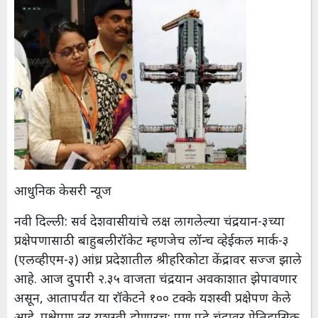
आधुनिक केसरी न्यूज
नवी दिल्ली : सर्व देशवासीयांचे लक्ष लागलेल्या चंद्रयान-३च्या
प्रक्षेपणासाठी बाहुबली रॉकेट म्हणजेच लॉन्च व्हेईकल मार्क-३
(एलव्हीएम-३) आंध्र प्रदेशातील श्रीहरिकोटा केंद्रावर सज्ज झाले
आहे. आज दुपारी २.३५ वाजता चंद्रयान अवकाशात झेपावणार
असून, आतापर्यंत या रॉकेटने १०० टक्के यशस्वी प्रक्षेपण केले
आहे. प्रक्षेपण तर यशस्वी होणारच; पण पुढे चंद्रावर ऐतिहासिक