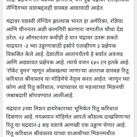
लॅण्डिंगच्या यशाबद्दलही शास्त्रज्ञ आशावादी आहेत.
चंद्रावर यशस्वी लॅण्डिंग झाल्यास भारत हा अमेरिका, रशिया
आणि चीननंतर अशी कामगिरी करणारा जगातील चौथा देश
ठरेल. २३ ऑगस्टनंतर कधीही हे यान चंद्रावर उतरू शकते.
चांद्रयान -३ च्या उड्डाणासाठी इस्रोने एलव्हीएम ३ प्रक्षेपक
विकसित केले आहे. देशातील आतापर्यंतचे हे सर्वात अवजड
आणि अद्ययावत प्रक्षेपक आहे. त्याचे वजन ६४० टन इतके आहे.
'रॉकेट वुमन' म्हणून ओळखल्या जाणार्‍या अंतराळ शास्त्रज्ञ रितू
करिधाल श्रीवास्तव या मोहिमेचे नेतृत्व करत आहेत. जाणून घ्या
कोण आहे रितू करिधाल, ज्यांच्यावर या महत्त्वाच्या मिशनची
जबाबदारी सोपवण्यात आली आहे.
चंद्रयान ३च्या मिशन डायरेक्टरच्या भूमिकेत रितू करिधाल
दिसणार आहे. मंगळयान मोहिमेत आपले कौशल्य दाखविणाऱ्या
रितू या चंद्रयान-३ सह यशाचे आणखी एक उड्डाण घेणार आहे.
रितू करिधाल श्रीवास्तव यांच्या याआधीच्या मिशनमधील