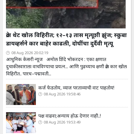
क्रेटा थेट खोल विहिरीत; १२–१३ तास मृत्यूशी झुंज; स्कुबा
डायव्हर्सने कार बाहेर काढली, दोघींचा दुर्दैवी मृत्यू
08 Aug 2026 20:02:19
आधुनिक केसरी न्यूज अमोल शिंदे भोकरदन : एका क्षणात
दुचाकीस्वाराला वाचविण्याचा प्रयत्न... आणि पुढच्याच क्षणी क्रेटा कार खोल
विहिरीत.. पारध–पद्मावती...
कर्ज फेडतोय, व्याज परताव्याची वाट पाहतोय!
08 Aug 2026 19:58:46
पक्ष वाढवा;अन्याय होऊ देणार नाही..!
08 Aug 2026 19:53:49