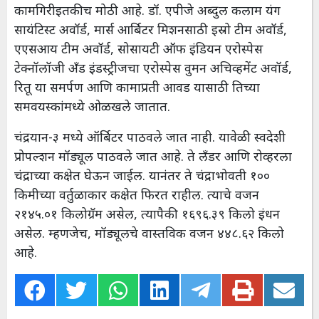
कामगिरीइतकीच मोठी आहे. डॉ. एपीजे अब्दुल कलाम यंग
सायंटिस्ट अवॉर्ड, मार्स आर्बिटर मिशनसाठी इस्रो टीम अवॉर्ड,
एएसआय टीम अवॉर्ड, सोसायटी ऑफ इंडियन एरोस्पेस
टेक्नॉलॉजी अँड इंडस्ट्रीजचा एरोस्पेस वुमन अचिव्हमेंट अवॉर्ड,
रितू या समर्पण आणि कामाप्रती आवड यासाठी तिच्या
समवयस्कांमध्ये ओळखले जातात.
चंद्रयान-३ मध्ये ऑर्बिटर पाठवले जात नाही. यावेळी स्वदेशी
प्रोपल्शन मॉड्यूल पाठवले जात आहे. ते लँडर आणि रोव्हरला
चंद्राच्या कक्षेत घेऊन जाईल. यानंतर ते चंद्राभोवती १००
किमीच्या वर्तुळाकार कक्षेत फिरत राहील. त्याचे वजन
२१४५.०१ किलोग्रॅम असेल, त्यापैकी १६९६.३९ किलो इंधन
असेल. म्हणजेच, मॉड्यूलचे वास्तविक वजन ४४८.६२ किलो
आहे.