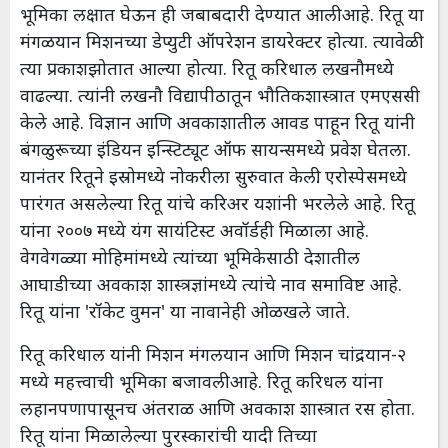
भूमिका लक्षात घेऊन ही जबाबदारी देण्यात आली आहे. रितू या
मंगळयान मिशनच्या डेप्युटी ऑपरेशन डायरेक्टर होत्या. त्यावेळी
त्या प्रकाशझोतात आल्या होत्या. रितू करिधाल लखनौमध्ये
वाढल्या. त्यांनी लखनौ विद्यापीठातून भौतिकशास्त्रात एमएससी
केले आहे. विज्ञान आणि अवकाशातील आवड पाहून रितू यांनी
बंगळुरूच्या इंडियन इन्स्टिट्यूट ऑफ सायन्समध्ये प्रवेश घेतला.
यानंतर रितूने इस्रोमध्ये नोकरीला सुरुवात केली. एरोस्पेसमध्ये
पारंगत असलेल्या रितू यांचे करिअर यशांनी भरलेले आहे. रितू
यांना २००७ मध्ये यंग सायंटिस्ट अवॉर्डही मिळाला आहे.
वेगवेगळ्या मोहिमांमध्ये त्यांच्या भूमिकेसाठी देशातील
आघाडीच्या अवकाश शास्त्रज्ञांमध्ये त्यांचे नाव समाविष्ट आहे.
रितू यांना 'रॉकेट वुमन' या नावानेही ओळखले जाते.
रितू करिधाल यांनी मिशन मंगलयान आणि मिशन चांद्रयान-२
मध्ये महत्त्वाची भूमिका बजावली आहे. रितू करिधल यांना
लहानपणापासूनच अंतराळ आणि अवकाश शास्त्रात रस होता.
रितू यांना मिळालेल्या पुरस्कारांची यादी तिच्या